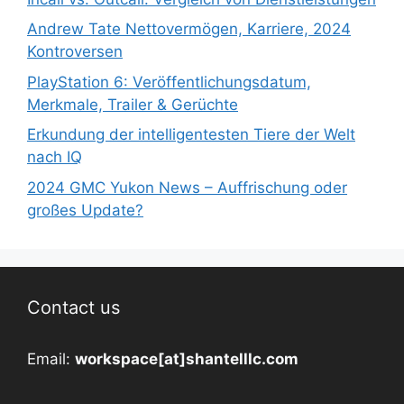
Andrew Tate Nettovermögen, Karriere, 2024
Kontroversen
PlayStation 6: Veröffentlichungsdatum,
Merkmale, Trailer & Gerüchte
Erkundung der intelligentesten Tiere der Welt
nach IQ
2024 GMC Yukon News – Auffrischung oder
großes Update?
Contact us
Email:
workspace[at]shantelllc.com