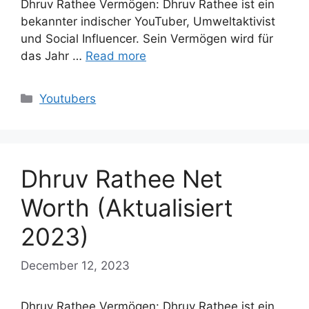
Dhruv Rathee Vermögen: Dhruv Rathee ist ein
bekannter indischer YouTuber, Umweltaktivist
und Social Influencer. Sein Vermögen wird für
das Jahr …
Read more
Categories
Youtubers
Dhruv Rathee Net
Worth (Aktualisiert
2023)
December 12, 2023
Dhruv Rathee Vermögen: Dhruv Rathee ist ein