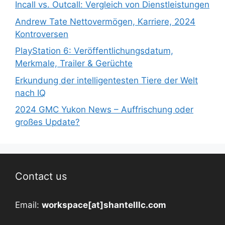
Incall vs. Outcall: Vergleich von Dienstleistungen
Andrew Tate Nettovermögen, Karriere, 2024
Kontroversen
PlayStation 6: Veröffentlichungsdatum,
Merkmale, Trailer & Gerüchte
Erkundung der intelligentesten Tiere der Welt
nach IQ
2024 GMC Yukon News – Auffrischung oder
großes Update?
Contact us
Email:
workspace[at]shantelllc.com