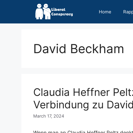
Skip
to
Home
Rap
content
David Beckham
Claudia Heffner Pelt
Verbindung zu Davi
March 17, 2024
Wenn man an Claudia Heffner Peltz denkt