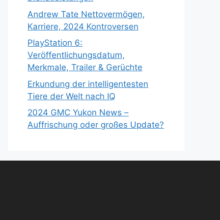
Andrew Tate Nettovermögen,
Karriere, 2024 Kontroversen
PlayStation 6:
Veröffentlichungsdatum,
Merkmale, Trailer & Gerüchte
Erkundung der intelligentesten
Tiere der Welt nach IQ
2024 GMC Yukon News –
Auffrischung oder großes Update?