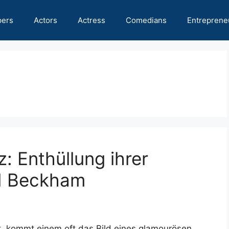
pers
Actors
Actress
Comedians
Entreprene
z: Enthüllung ihrer
d Beckham
, kommt einem oft das Bild eines glamourösen