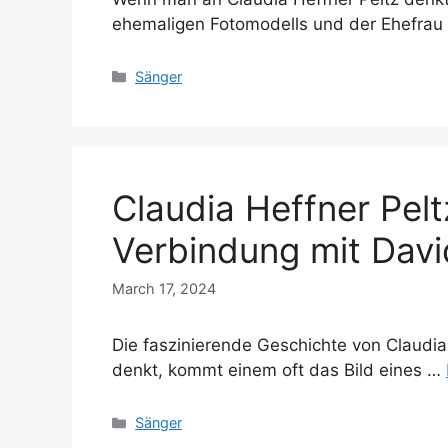
ehemaligen Fotomodells und der Ehefra
Categories
Sänger
Claudia Heffner Peltz
Verbindung mit Dav
March 17, 2024
Die faszinierende Geschichte von Claudia
denkt, kommt einem oft das Bild eines …
Categories
Sänger