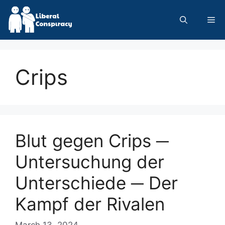
Skip
to
Me
content
Crips
Blut gegen Crips ─
Untersuchung der
Unterschiede ─ Der
Kampf der Rivalen
March 13, 2024