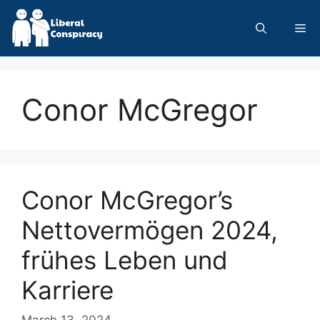
Skip
to
Me
content
Conor McGregor
Conor McGregor’s
Nettovermögen 2024,
frühes Leben und
Karriere
March 13, 2024