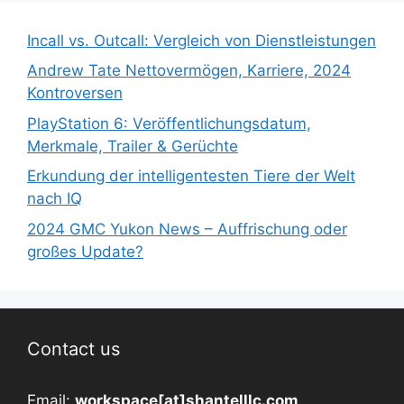
Incall vs. Outcall: Vergleich von Dienstleistungen
Andrew Tate Nettovermögen, Karriere, 2024
Kontroversen
PlayStation 6: Veröffentlichungsdatum,
Merkmale, Trailer & Gerüchte
Erkundung der intelligentesten Tiere der Welt
nach IQ
2024 GMC Yukon News – Auffrischung oder
großes Update?
Contact us
Email:
workspace[at]shantelllc.com