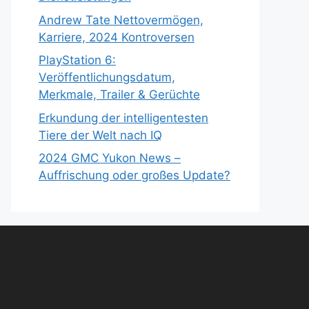
Andrew Tate Nettovermögen,
Karriere, 2024 Kontroversen
PlayStation 6:
Veröffentlichungsdatum,
Merkmale, Trailer & Gerüchte
Erkundung der intelligentesten
Tiere der Welt nach IQ
2024 GMC Yukon News –
Auffrischung oder großes Update?