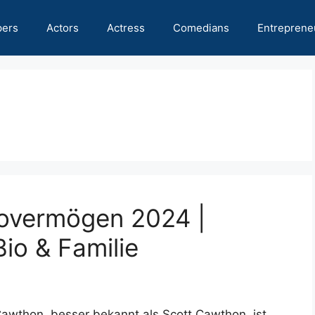
pers
Actors
Actress
Comedians
Entreprene
overmögen 2024 |
Bio & Familie
wthon, besser bekannt als Scott Cawthon, ist