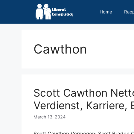
Skip
to
Home
Rap
content
Cawthon
Scott Cawthon Nett
Verdienst, Karriere, 
March 13, 2024
Scott Cawthon Vermögen: Scott Braden Ca