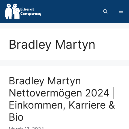
Skip
to
Me
content
Bradley Martyn
Bradley Martyn
Nettovermögen 2024 |
Einkommen, Karriere &
Bio
March 17, 2024