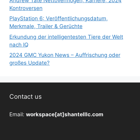
Andrew Tate Nettovermögen, Karriere, 2024
Kontroversen
PlayStation 6: Veröffentlichungsdatum,
Merkmale, Trailer & Gerüchte
Erkundung der intelligentesten Tiere der Welt
nach IQ
2024 GMC Yukon News – Auffrischung oder
großes Update?
Contact us
Email:
workspace[at]shantelllc.com