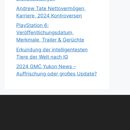
Andrew Tate Nettovermögen,
Karriere, 2024 Kontroversen
PlayStation 6:
Veröffentlichungsdatum,
Merkmale, Trailer & Gerüchte
Erkundung der intelligentesten
Tiere der Welt nach IQ
2024 GMC Yukon News –
Auffrischung oder großes Update?