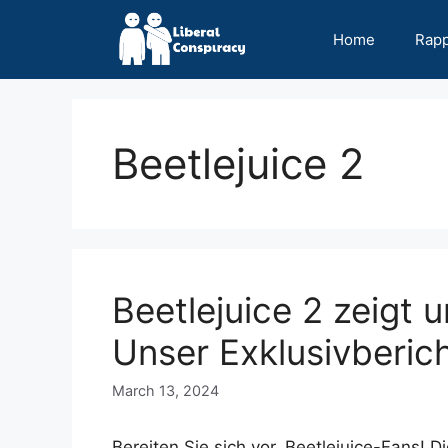
Skip
to
Home
Rap
content
Beetlejuice 2
Beetlejuice 2 zeigt
Unser Exklusivberic
March 13, 2024
Bereiten Sie sich vor, Beetlejuice-Fans! D