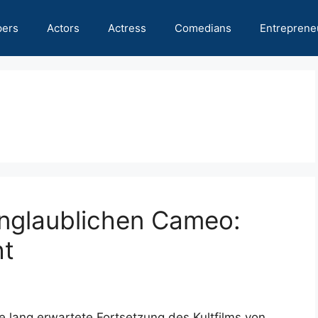
pers
Actors
Actress
Comedians
Entreprene
 unglaublichen Cameo:
ht
ie lang erwartete Fortsetzung des Kultfilms von