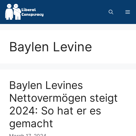
Skip
to
Me
content
Baylen Levine
Baylen Levines
Nettovermögen steigt
2024: So hat er es
gemacht
March 17, 2024