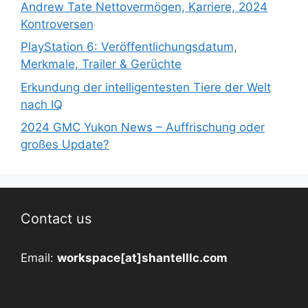
Andrew Tate Nettovermögen, Karriere, 2024
Kontroversen
PlayStation 6: Veröffentlichungsdatum,
Merkmale, Trailer & Gerüchte
Erkundung der intelligentesten Tiere der Welt
nach IQ
2024 GMC Yukon News – Auffrischung oder
großes Update?
Contact us
Email:
workspace[at]shantelllc.com