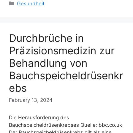
Categories
Gesundheit
Durchbrüche in
Präzisionsmedizin zur
Behandlung von
Bauchspeicheldrüsenkr
ebs
February 13, 2024
Die Herausforderung des
Bauchspeicheldrüsenkrebses Quelle: bbc.co.uk
Der Bauchspeicheldrüsenkrebs gilt als eine