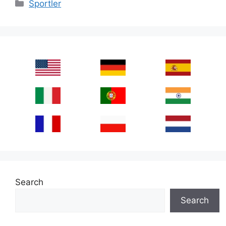
Categories
Sportler
Search
Search