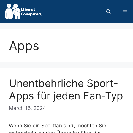
Skip
to
Me
content
Apps
Unentbehrliche Sport-
Apps für jeden Fan-Typ
March 16, 2024
Wenn Sie ein Sportfan sind, möchten Sie
wahrscheinlich den Überblick über die