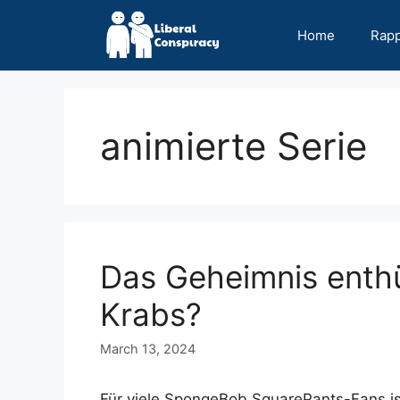
Skip
to
Home
Rap
content
animierte Serie
Das Geheimnis enthül
Krabs?
March 13, 2024
Für viele SpongeBob SquarePants-Fans is