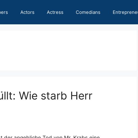
pers
Actors
Actress
Comedians
Entreprene
lt: Wie starb Herr
t der angebliche Tod von Mr. Krabs eine