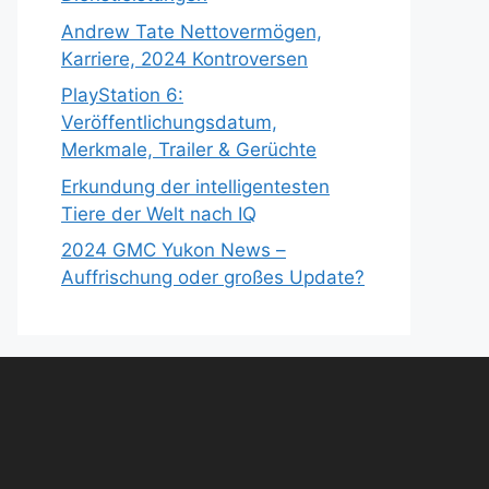
Andrew Tate Nettovermögen,
Karriere, 2024 Kontroversen
PlayStation 6:
Veröffentlichungsdatum,
Merkmale, Trailer & Gerüchte
Erkundung der intelligentesten
Tiere der Welt nach IQ
2024 GMC Yukon News –
Auffrischung oder großes Update?