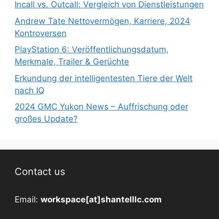
Incall vs. Outcall: Vergleich von Dienstleistungen
Andrew Tate Nettovermögen, Karriere, 2024
Kontroversen
PlayStation 6: Veröffentlichungsdatum,
Merkmale, Trailer & Gerüchte
Erkundung der intelligentesten Tiere der Welt
nach IQ
2024 GMC Yukon News – Auffrischung oder
großes Update?
Contact us
Email:
workspace[at]shantelllc.com