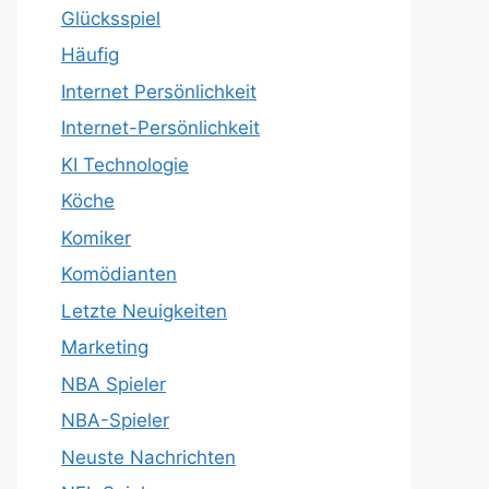
Glücksspiel
Häufig
Internet Persönlichkeit
Internet-Persönlichkeit
KI Technologie
Köche
Komiker
Komödianten
Letzte Neuigkeiten
Marketing
NBA Spieler
NBA-Spieler
Neuste Nachrichten