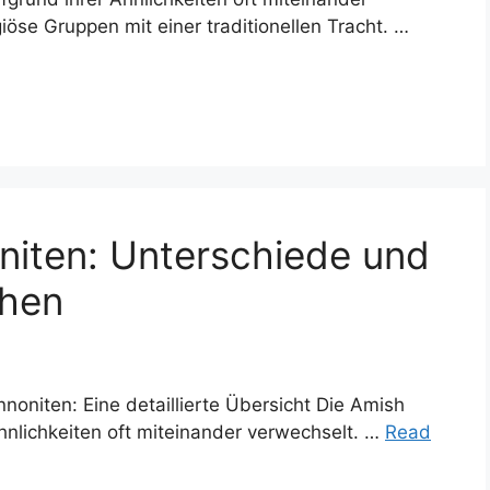
iöse Gruppen mit einer traditionellen Tracht. …
iten: Unterschiede und
ehen
oniten: Eine detaillierte Übersicht Die Amish
nlichkeiten oft miteinander verwechselt. …
Read