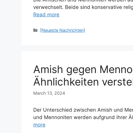
verwechselt. Beide sind konservative relig
Read more
Categories
[Neueste Nachrichten]
Amish gegen Mennon
Ähnlichkeiten verst
March 13, 2024
Der Unterschied zwischen Amish und Menn
und Mennoniten werden aufgrund ihrer Äh
more