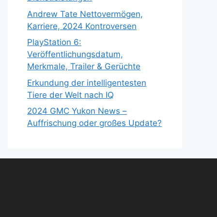
Andrew Tate Nettovermögen,
Karriere, 2024 Kontroversen
PlayStation 6:
Veröffentlichungsdatum,
Merkmale, Trailer & Gerüchte
Erkundung der intelligentesten
Tiere der Welt nach IQ
2024 GMC Yukon News –
Auffrischung oder großes Update?