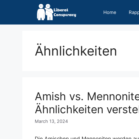
Skip
to
Home
Rap
content
Ähnlichkeiten
Amish vs. Mennonite
Ähnlichkeiten verst
March 13, 2024
Die Amischen und Mennoniten werden aufg