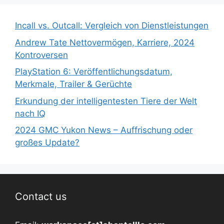
Incall vs. Outcall: Vergleich von Dienstleistungen
Andrew Tate Nettovermögen, Karriere, 2024
Kontroversen
PlayStation 6: Veröffentlichungsdatum,
Merkmale, Trailer & Gerüchte
Erkundung der intelligentesten Tiere der Welt
nach IQ
2024 GMC Yukon News – Auffrischung oder
großes Update?
Contact us