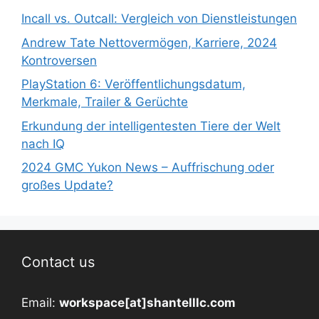
Incall vs. Outcall: Vergleich von Dienstleistungen
Andrew Tate Nettovermögen, Karriere, 2024
Kontroversen
PlayStation 6: Veröffentlichungsdatum,
Merkmale, Trailer & Gerüchte
Erkundung der intelligentesten Tiere der Welt
nach IQ
2024 GMC Yukon News – Auffrischung oder
großes Update?
Contact us
Email:
workspace[at]shantelllc.com