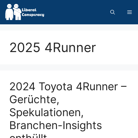
Skip
to
Me
content
2025 4Runner
2024 Toyota 4Runner –
Gerüchte,
Spekulationen,
Branchen-Insights