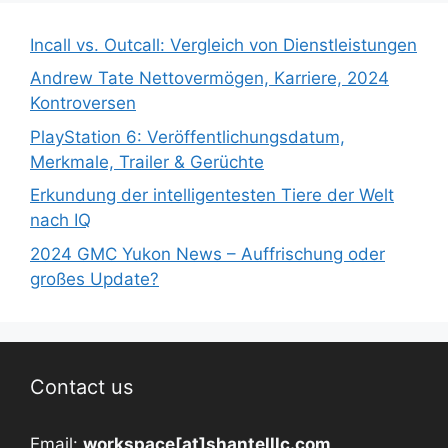
Incall vs. Outcall: Vergleich von Dienstleistungen
Andrew Tate Nettovermögen, Karriere, 2024
Kontroversen
PlayStation 6: Veröffentlichungsdatum,
Merkmale, Trailer & Gerüchte
Erkundung der intelligentesten Tiere der Welt
nach IQ
2024 GMC Yukon News – Auffrischung oder
großes Update?
Contact us
Email:
workspace[at]shantelllc.com