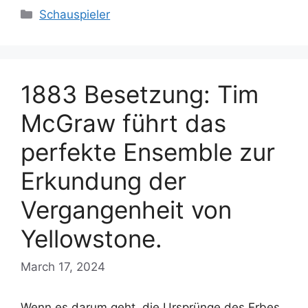
Categories
Schauspieler
1883 Besetzung: Tim
McGraw führt das
perfekte Ensemble zur
Erkundung der
Vergangenheit von
Yellowstone.
March 17, 2024
Wenn es darum geht, die Ursprünge des Erbes