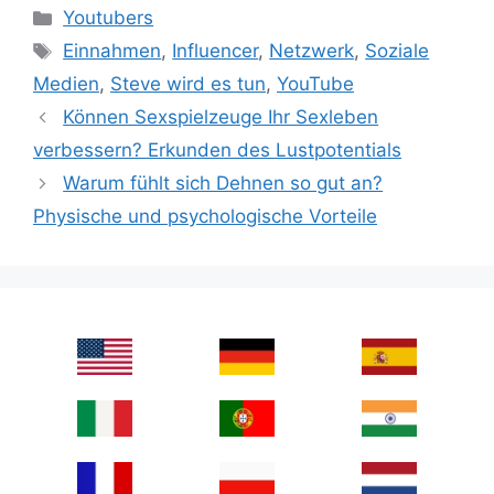
Categories
Youtubers
Tags
Einnahmen
,
Influencer
,
Netzwerk
,
Soziale
Medien
,
Steve wird es tun
,
YouTube
Können Sexspielzeuge Ihr Sexleben
verbessern? Erkunden des Lustpotentials
Warum fühlt sich Dehnen so gut an?
Physische und psychologische Vorteile