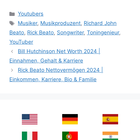
Categories
Youtubers
Tags
Musiker
,
Musikproduzent
,
Richard John
Beato
,
Rick Beato
,
Songwriter
,
Toningenieur
,
YouTuber
Bill Hutchinson Net Worth 2024 |
Einnahmen, Gehalt & Karriere
Rick Beato Nettovermögen 2024 |
Einkommen, Karriere, Bio & Familie