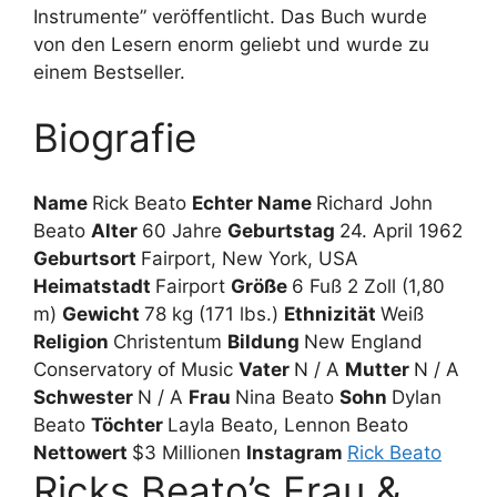
Instrumente” veröffentlicht. Das Buch wurde
von den Lesern enorm geliebt und wurde zu
einem Bestseller.
Biografie
Name
Rick Beato
Echter Name
Richard John
Beato
Alter
60 Jahre
Geburtstag
24. April 1962
Geburtsort
Fairport, New York, USA
Heimatstadt
Fairport
Größe
6 Fuß 2 Zoll (1,80
m)
Gewicht
78 kg (171 lbs.)
Ethnizität
Weiß
Religion
Christentum
Bildung
New England
Conservatory of Music
Vater
N / A
Mutter
N / A
Schwester
N / A
Frau
Nina Beato
Sohn
Dylan
Beato
Töchter
Layla Beato, Lennon Beato
Nettowert
$3 Millionen
Instagram
Rick Beato
Ricks Beato’s Frau &