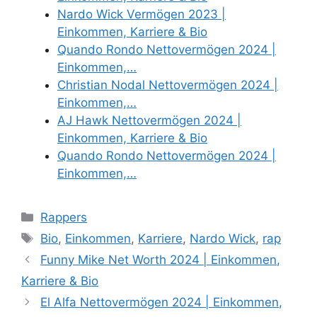
Nardo Wick Vermögen 2023 |
Einkommen, Karriere & Bio
Quando Rondo Nettovermögen 2024 |
Einkommen,…
Christian Nodal Nettovermögen 2024 |
Einkommen,…
AJ Hawk Nettovermögen 2024 |
Einkommen, Karriere & Bio
Quando Rondo Nettovermögen 2024 |
Einkommen,…
Categories
Rappers
Tags
Bio
,
Einkommen
,
Karriere
,
Nardo Wick
,
rap
Funny Mike Net Worth 2024 | Einkommen,
Karriere & Bio
El Alfa Nettovermögen 2024 | Einkommen,