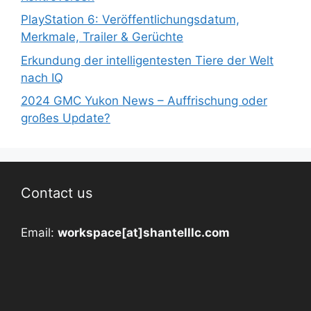
PlayStation 6: Veröffentlichungsdatum,
Merkmale, Trailer & Gerüchte
Erkundung der intelligentesten Tiere der Welt
nach IQ
2024 GMC Yukon News – Auffrischung oder
großes Update?
Contact us
Email:
workspace[at]shantelllc.com