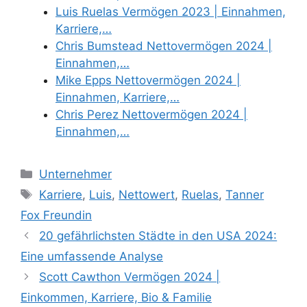
Luis Ruelas Vermögen 2023 | Einnahmen,
Karriere,…
Chris Bumstead Nettovermögen 2024 |
Einnahmen,…
Mike Epps Nettovermögen 2024 |
Einnahmen, Karriere,…
Chris Perez Nettovermögen 2024 |
Einnahmen,…
Categories
Unternehmer
Tags
Karriere
,
Luis
,
Nettowert
,
Ruelas
,
Tanner
Fox Freundin
20 gefährlichsten Städte in den USA 2024:
Eine umfassende Analyse
Scott Cawthon Vermögen 2024 |
Einkommen, Karriere, Bio & Familie