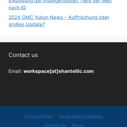
Erkundung der intelligentesten Tiere der Welt
nach IQ
2024 GMC Yukon News – Auffrischung oder
großes Update?
Contact us
Email:
workspace[at]shantelllc.com
Privacy Policy
Terms and Conditions
Contact Us
About