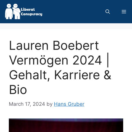
Skip
to
Me
content
Lauren Boebert
Vermögen 2024 |
Gehalt, Karriere &
Bio
March 17, 2024
by
Hans Gruber