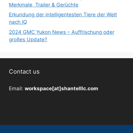
Merkmale, Trailer & Gerüchte
Erkundung der intelligentesten Tiere der Welt
nach IQ
2024 GMC Yukon News – Auffrischung oder
großes Update?
Contact us
Email:
workspace[at]shantelllc.com