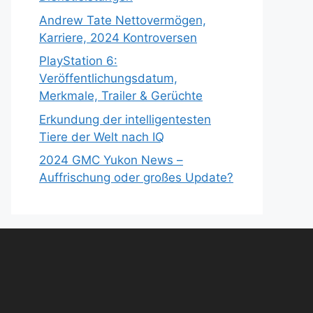
Andrew Tate Nettovermögen,
Karriere, 2024 Kontroversen
PlayStation 6:
Veröffentlichungsdatum,
Merkmale, Trailer & Gerüchte
Erkundung der intelligentesten
Tiere der Welt nach IQ
2024 GMC Yukon News –
Auffrischung oder großes Update?