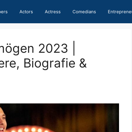
pers
Actors
Actress
Comedians
Entreprene
mögen 2023 |
ere, Biografie &