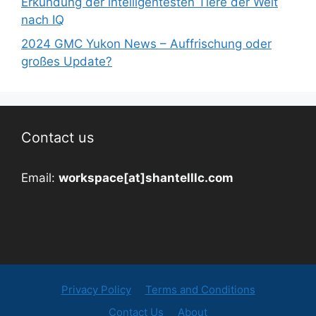
Erkundung der intelligentesten Tiere der Welt
nach IQ
2024 GMC Yukon News – Auffrischung oder
großes Update?
Contact us
Email:
workspace[at]shantelllc.com
Privacy Policy
Terms and Conditions
Contact Us
About