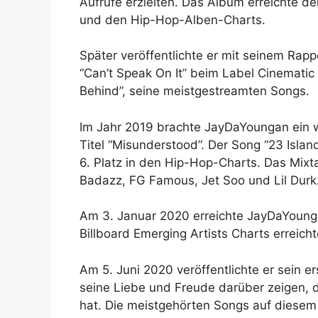
Aufrufe erzielten. Das Album erreichte de
und den Hip-Hop-Alben-Charts.
Später veröffentlichte er mit seinem Ra
“Can’t Speak On It” beim Label Cinemati
Behind”, seine meistgestreamten Songs.
Im Jahr 2019 brachte JayDaYoungan ein w
Titel “Misunderstood”. Der Song “23 Island
6. Platz in den Hip-Hop-Charts. Das Mixt
Badazz, FG Famous, Jet Soo und Lil Durk
Am 3. Januar 2020 erreichte JayDaYoungan
Billboard Emerging Artists Charts erreicht
Am 5. Juni 2020 veröffentlichte er sein e
seine Liebe und Freude darüber zeigen,
hat. Die meistgehörten Songs auf diesem