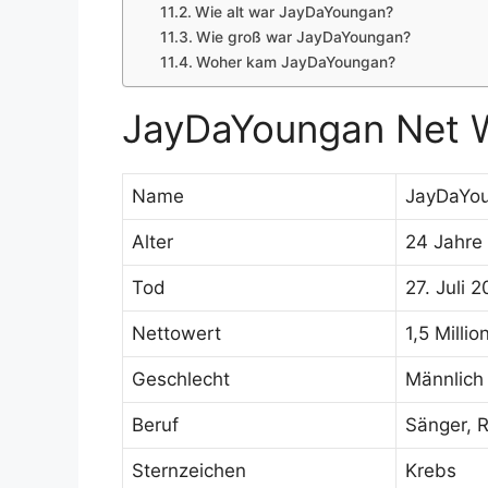
Wie alt war JayDaYoungan?
Wie groß war JayDaYoungan?
Woher kam JayDaYoungan?
JayDaYoungan Net 
Name
JayDaYo
Alter
24 Jahre
Tod
27. Juli 
Nettowert
1,5 Milli
Geschlecht
Männlich
Beruf
Sänger, R
Sternzeichen
Krebs