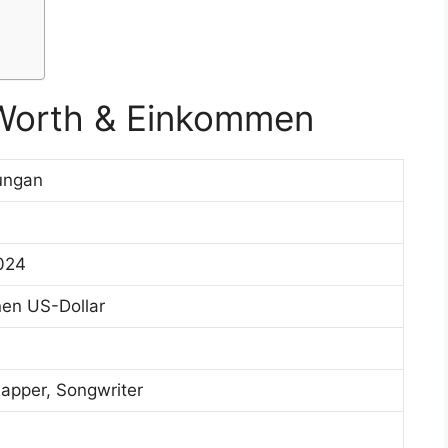
Worth & Einkommen
ungan
2024
onen US-Dollar
apper, Songwriter