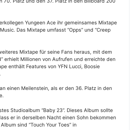
n 70. Platz und den 37. Platz in den Billboard 200
pperkollegen Yungeen Ace ihr gemeinsames Mixtape
c Music. Das Mixtape umfasst “Opps” und “Creep
eiteres Mixtape für seine Fans heraus, mit dem
” erhielt Millionen von Aufrufen und erreichte den
ape enthält Features von YFN Lucci, Boosie
.
 einen Meilenstein, als er den 36. Platz in den
e.
rstes Studioalbum “Baby 23”. Dieses Album sollte
 dass er in derselben Nacht einen Sohn bekommen
 Album sind “Touch Your Toes” in