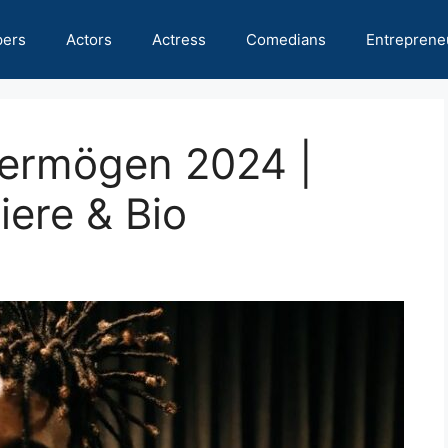
pers
Actors
Actress
Comedians
Entreprene
ermögen 2024 |
ere & Bio