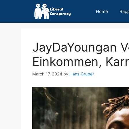
Skip
to
Home
Rap
content
JayDaYoungan V
Einkommen, Karri
March 17, 2024
by
Hans Gruber