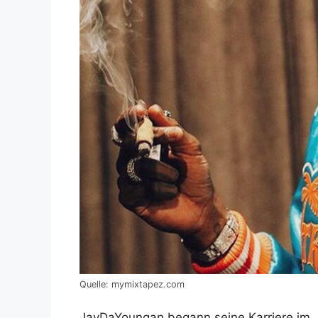
Quelle: mymixtapez.com
JayDaYoungan begann seine Karriere im J