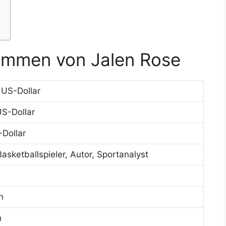
ommen von Jalen Rose
 US-Dollar
US-Dollar
Dollar
asketballspieler, Autor, Sportanalyst
h
n