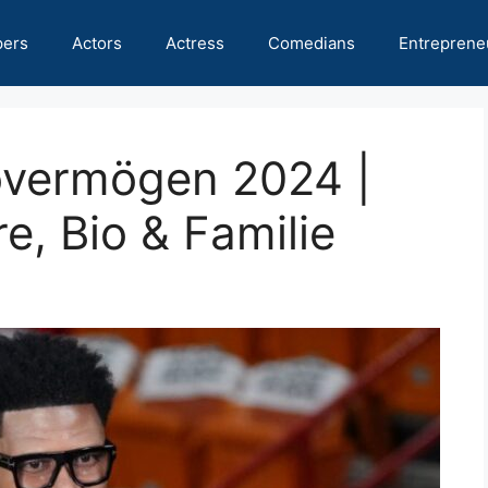
pers
Actors
Actress
Comedians
Entreprene
overmögen 2024 |
re, Bio & Familie