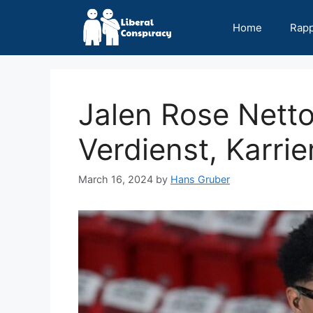
Skip
to
Home
Rap
content
Jalen Rose Nett
Verdienst, Karrie
March 16, 2024
by
Hans Gruber