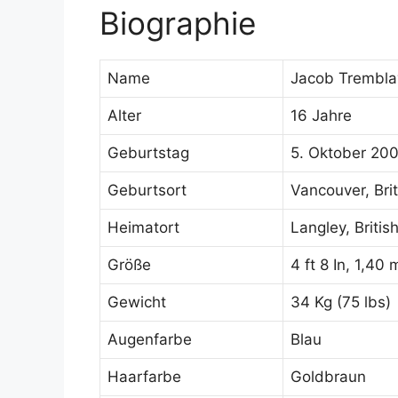
Biographie
Name
Jacob Trembla
Alter
16 Jahre
Geburtstag
5. Oktober 20
Geburtsort
Vancouver, Bri
Heimatort
Langley, Briti
Größe
4 ft 8 In, 1,40
Gewicht
34 Kg (75 lbs)
Augenfarbe
Blau
Haarfarbe
Goldbraun