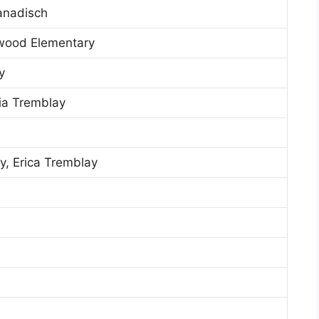
anadisch
wood Elementary
y
ia Tremblay
, Erica Tremblay