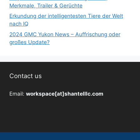
Merkmale, Trailer & Gerüchte
Erkundung der intelligentesten Tiere der Welt
nach IQ
2024 GMC Yukon News – Auffrischung oder
großes Update?
Contact us
Email:
workspace[at]shantelllc.com