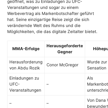
geöffnet, was zu Einladungen zu UFC-
Veranstaltungen und sogar zu einem
Werbevertrag als Markenbotschafter geführt
hat. Seine einzigartige Reise zeigt die sich
verändernde Welt des Ruhms und die
Möglichkeiten, die das digitale Zeitalter bietet.
Herausgeforderte
MMA-Erfolge
Höhepu
Gegner
Herausforderung
Wurde zur 
Conor McGregor
von Abdu Rozik
Sensation
Einladungen zu
Als
UFC-
–
Markenbot
Veranstaltungen
unterschri
Von Dana 
–
–
bewunder