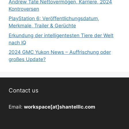
Andrew Tate Nettovermögen, Karriere, 2024
Kontroversen
PlayStation 6: Veröffentlichungsdatum,
Merkmale, Trailer & Gerüchte
Erkundung der intelligentesten Tiere der Welt
nach IQ
2024 GMC Yukon News – Auffrischung oder
großes Update?
Contact us
Email:
workspace[at]shantelllc.com