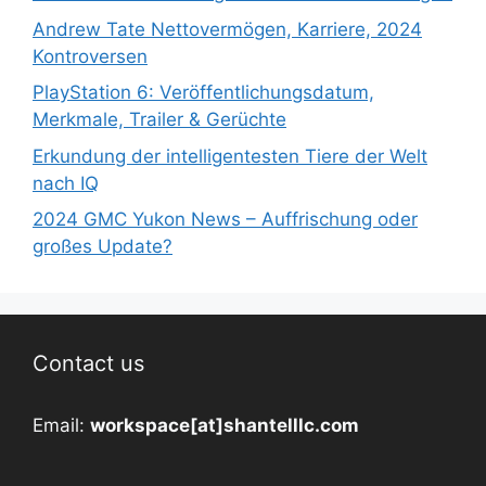
Andrew Tate Nettovermögen, Karriere, 2024
Kontroversen
PlayStation 6: Veröffentlichungsdatum,
Merkmale, Trailer & Gerüchte
Erkundung der intelligentesten Tiere der Welt
nach IQ
2024 GMC Yukon News – Auffrischung oder
großes Update?
Contact us
Email:
workspace[at]shantelllc.com