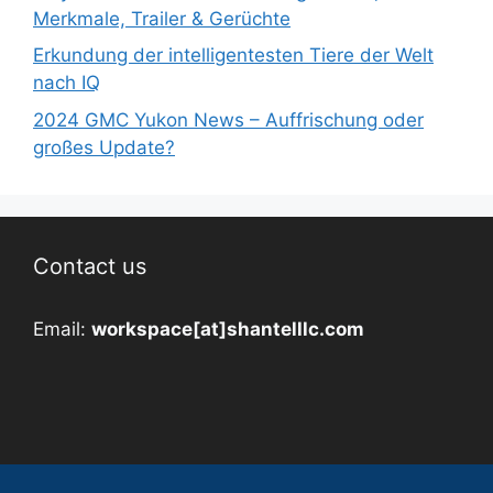
Merkmale, Trailer & Gerüchte
Erkundung der intelligentesten Tiere der Welt
nach IQ
2024 GMC Yukon News – Auffrischung oder
großes Update?
Contact us
Email:
workspace[at]shantelllc.com