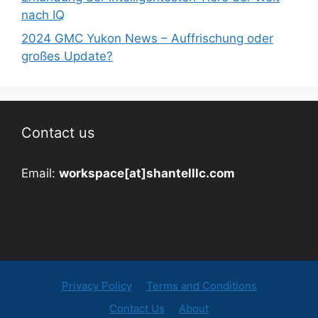
nach IQ
2024 GMC Yukon News – Auffrischung oder
großes Update?
Contact us
Email:
workspace[at]shantelllc.com
Privacy Policy
Terms and Conditions
Contact Us
About