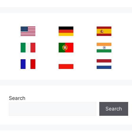
Search
Search