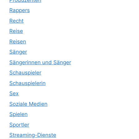
Rappers
Recht
Reise
Reisen
Sänger
Sängerinnen und Sänger
Schauspieler
Schauspielerin
Sex
Soziale Medien
Spielen
Sportler
Streaming-Dienste