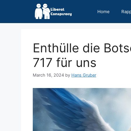
Skip
to
Home
Rap
content
Enthülle die Bot
717 für uns
March 16, 2024
by
Hans Gruber