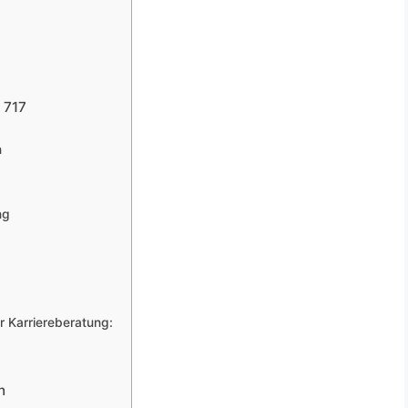
 717
n
ng
r Karriereberatung:
n