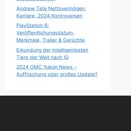
Andrew Tate Nettovermögen,
Karriere, 2024 Kontroversen
PlayStation 6:
Veröffentlichungsdatum,
Merkmale, Trailer & Gerüchte
Erkundung der intelligentesten
Tiere der Welt nach IQ
2024 GMC Yukon News –
Auffrischung oder großes Update?