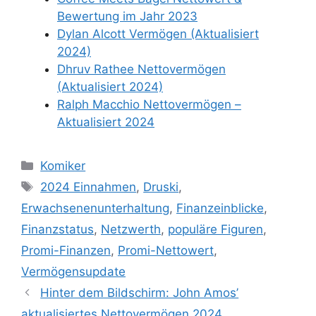
Bewertung im Jahr 2023
Dylan Alcott Vermögen (Aktualisiert
2024)
Dhruv Rathee Nettovermögen
(Aktualisiert 2024)
Ralph Macchio Nettovermögen –
Aktualisiert 2024
Categories
Komiker
Tags
2024 Einnahmen
,
Druski
,
Erwachsenenunterhaltung
,
Finanzeinblicke
,
Finanzstatus
,
Netzwerth
,
populäre Figuren
,
Promi-Finanzen
,
Promi-Nettowert
,
Vermögensupdate
Hinter dem Bildschirm: John Amos’
aktualisiertes Nettovermögen 2024