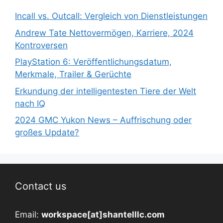
Incall vs. Outcall: Vergleich von Dienstleistungen
Andrew Tate Nettovermögen, Karriere, 2024
Kontroversen
PlayStation 6: Veröffentlichungsdatum,
Merkmale, Trailer & Gerüchte
Erkundung der intelligentesten Tiere der Welt
nach IQ
2024 GMC Yukon News – Auffrischung oder
großes Update?
Contact us
Email:
workspace[at]shantelllc.com