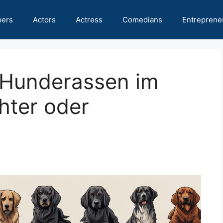
pers
Actors
Actress
Comedians
Entreprene
e Hunderassen im
hter oder