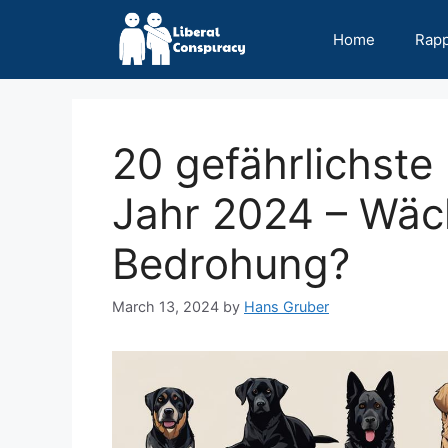
Skip
to
Home
Rap
content
20 gefährlichst
Jahr 2024 – Wäc
Bedrohung?
March 13, 2024
by
Hans Gruber